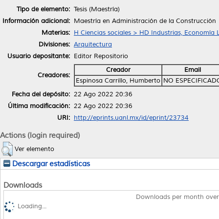
Tipo de elemento:
Tesis (Maestría)
Información adicional:
Maestría en Administración de la Construcción
Materias:
H Ciencias sociales > HD Industrias, Economía 
Divisiones:
Arquitectura
Usuario depositante:
Editor Repositorio
Creador
Email
Creadores:
Espinosa Carrillo, Humberto
NO ESPECIFICAD
Fecha del depósito:
22 Ago 2022 20:36
Última modificación:
22 Ago 2022 20:36
URI:
http://eprints.uanl.mx/id/eprint/23734
Actions (login required)
Ver elemento
Descargar estadísticas
Downloads
Downloads per month over
Loading...