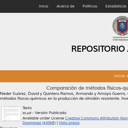
Inicio
Acerca de
Políticas
Estadísticas
REPOSITORIO
Iniciar 
Comparación de métodos físicos-quí
Neder Suárez, David
y
Quintero Ramos, Armando
y
Amaya Guerra, 
métodos físicos-químicos en la producción de almidón resistente.
Inve
Texto
- Versión Publicada
80.pdf
Available under License
Creative Commons Attribution Non
Download (440kB)
|
Vista previa