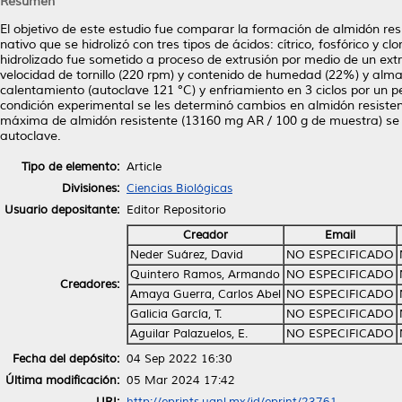
Resumen
El objetivo de este estudio fue comparar la formación de almidón res
nativo que se hidrolizó con tres tipos de ácidos: cítrico, fosfórico y 
hidrolizado fue sometido a proceso de extrusión por medio de un extr
velocidad de tornillo (220 rpm) y contenido de humedad (22%) y alm
calentamiento (autoclave 121 °C) y enfriamiento en 3 ciclos por un 
condición experimental se les determinó cambios en almidón resisten
máxima de almidón resistente (13160 mg AR / 100 g de muestra) se o
autoclave.
Tipo de elemento:
Article
Divisiones:
Ciencias Biológicas
Usuario depositante:
Editor Repositorio
Creador
Email
Neder Suárez, David
NO ESPECIFICADO
Quintero Ramos, Armando
NO ESPECIFICADO
Creadores:
Amaya Guerra, Carlos Abel
NO ESPECIFICADO
Galicia García, T.
NO ESPECIFICADO
Aguilar Palazuelos, E.
NO ESPECIFICADO
Fecha del depósito:
04 Sep 2022 16:30
Última modificación:
05 Mar 2024 17:42
URI:
http://eprints.uanl.mx/id/eprint/23761