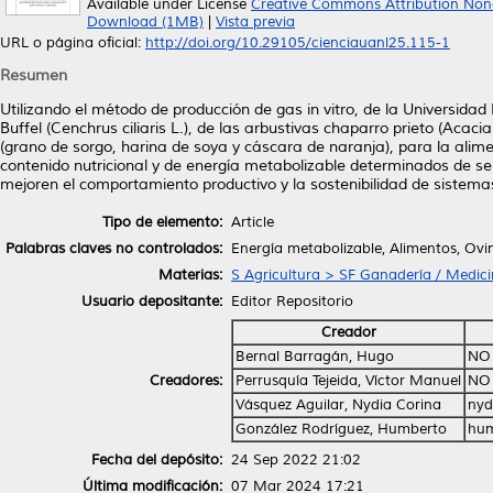
Available under License
Creative Commons Attribution Non
Download (1MB)
|
Vista previa
URL o página oficial:
http://doi.org/10.29105/cienciauanl25.115-1
Resumen
Utilizando el método de producción de gas in vitro, de la Universida
Buffel (Cenchrus ciliaris L.), de las arbustivas chaparro prieto (Acaci
(grano de sorgo, harina de soya y cáscara de naranja), para la alime
contenido nutricional y de energía metabolizable determinados de s
mejoren el comportamiento productivo y la sostenibilidad de sistema
Tipo de elemento:
Article
Palabras claves no controlados:
Energía metabolizable, Alimentos, Ovin
Materias:
S Agricultura > SF Ganadería / Medici
Usuario depositante:
Editor Repositorio
Creador
Bernal Barragán, Hugo
NO
Creadores:
Perrusquía Tejeida, Víctor Manuel
NO
Vásquez Aguilar, Nydia Corina
nyd
González Rodríguez, Humberto
hum
Fecha del depósito:
24 Sep 2022 21:02
Última modificación:
07 Mar 2024 17:21