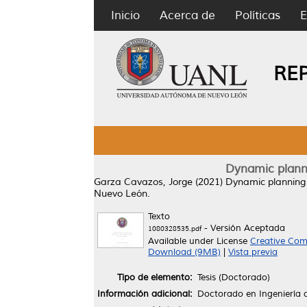
Inicio
Acerca de
Políticas
E
RE
Dynamic planni
Garza Cavazos, Jorge
(2021)
Dynamic planning 
Nuevo León.
Texto
- Versión Aceptada
1080328535.pdf
Available under License
Creative Com
Download (9MB)
|
Vista previa
Tipo de elemento:
Tesis (Doctorado)
Información adicional:
Doctorado en Ingeniería c