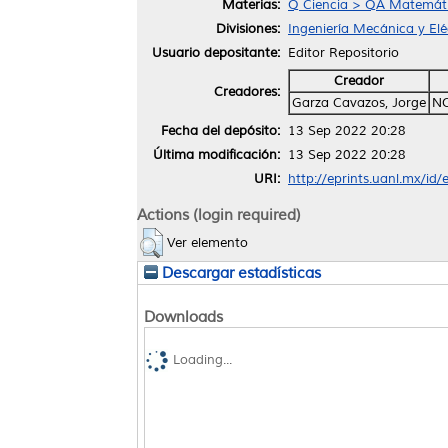
Materias:
Q Ciencia > QA Matemáti
Divisiones:
Ingeniería Mecánica y Elé
Usuario depositante:
Editor Repositorio
Creador
Creadores:
Garza Cavazos, Jorge
NO
Fecha del depósito:
13 Sep 2022 20:28
Última modificación:
13 Sep 2022 20:28
URI:
http://eprints.uanl.mx/id
Actions (login required)
Ver elemento
Descargar estadísticas
Downloads
Loading...