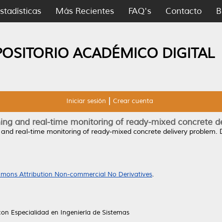
stadísticas
Más Recientes
FAQ's
Contacto
B
POSITORIO ACADÉMICO DIGITAL
Iniciar sesión
Crear cuenta
ng and real-time monitoring of ready-mixed concrete d
and real-time monitoring of ready-mixed concrete delivery problem.
D
mons Attribution Non-commercial No Derivatives
.
on Especialidad en Ingeniería de Sistemas