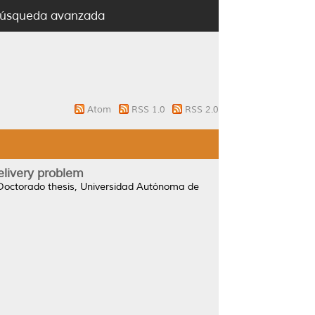
úsqueda avanzada
Atom
RSS 1.0
RSS 2.0
elivery problem
octorado thesis, Universidad Autónoma de