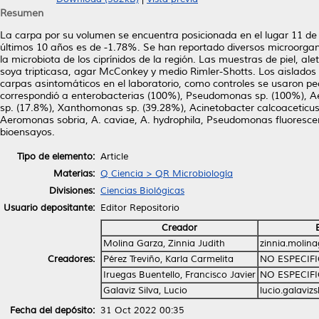
Resumen
La carpa por su volumen se encuentra posicionada en el lugar 11 de
últimos 10 años es de -1.78%. Se han reportado diversos microorgani
la microbiota de los ciprínidos de la región. Las muestras de piel, al
soya tripticasa, agar McConkey y medio Rimler-Shotts. Los aislados 
carpas asintomáticos en el laboratorio, como controles se usaron pec
correspondió a enterobacterias (100%), Pseudomonas sp. (100%), Ae
sp. (17.8%), Xanthomonas sp. (39.28%), Acinetobacter calcoaceticu
Aeromonas sobria, A. caviae, A. hydrophila, Pseudomonas fluoresce
bioensayos.
Tipo de elemento:
Article
Materias:
Q Ciencia > QR Microbiología
Divisiones:
Ciencias Biológicas
Usuario depositante:
Editor Repositorio
Creador
Molina Garza, Zinnia Judith
zinnia.molin
Creadores:
Pérez Treviño, Karla Carmelita
NO ESPECIF
Iruegas Buentello, Francisco Javier
NO ESPECIF
Galaviz Silva, Lucio
lucio.galaviz
Fecha del depósito:
31 Oct 2022 00:35