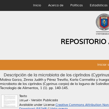
Inicio
Acerca de
Políticas
Estadísticas
REPOSITORIO
Iniciar 
Descripción de la microbiota de los cipríndos (Cyprinu
Molina Garza, Zinnia Judith
y
Pérez Treviño, Karla Carmelita
y
Iruega
microbiota de los cipríndos (Cyprinus carpio) de la laguna de Salinil
Tecnología de Alimentos, 1 (1). pp. 140-145.
Texto
- Versión Publicada
100.pdf
Available under License
Creative Commons Attribution Non
Download (582kB)
|
Vista previa