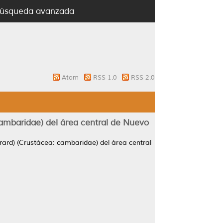
úsqueda avanzada
Atom
RSS 1.0
RSS 2.0
cambaridae) del área central de Nuevo
rard) (Crustácea: cambaridae) del área central