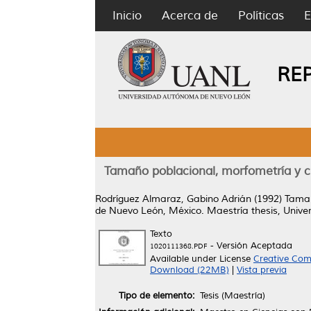
Inicio
Acerca de
Políticas
E
RE
Tamaño poblacional, morfometría y cr
Rodríguez Almaraz, Gabino Adrián
(1992)
Tamañ
de Nuevo León, México.
Maestría thesis, Univ
Texto
- Versión Aceptada
1020111368.PDF
Available under License
Creative Com
Download (22MB)
|
Vista previa
Tipo de elemento:
Tesis (Maestría)