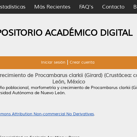
stadísticas
Más Recientes
FAQ's
Contacto
B
POSITORIO ACADÉMICO DIGITAL
Iniciar sesión
Crear cuenta
ecimiento de Procambarus clarkii (Girard) (Crustácea: 
León, México
o poblacional, morfometría y crecimiento de Procambarus clarkii (Gi
ersidad Autónoma de Nuevo León.
mons Attribution Non-commercial No Derivatives
.