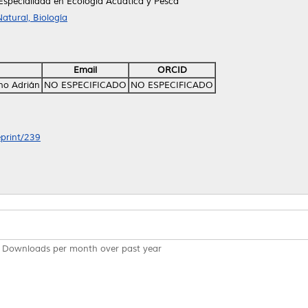
Especialidad en Ecología Acuática y Pesca
atural, Biología
Email
ORCID
no Adrián
NO ESPECIFICADO
NO ESPECIFICADO
eprint/239
Downloads per month over past year