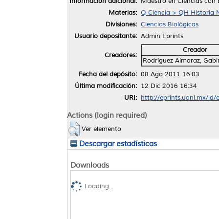
Información adicional:
Maestro en Ciencias con 
Materias:
Q Ciencia > QH Historia N
Divisiones:
Ciencias Biológicas
Usuario depositante:
Admin Eprints
Creador
Creadores:
Rodríguez Almaraz, Gabi
Fecha del depósito:
08 Ago 2011 16:03
Última modificación:
12 Dic 2016 16:34
URI:
http://eprints.uanl.mx/id/
Actions (login required)
Ver elemento
Descargar estadísticas
Downloads
Loading...