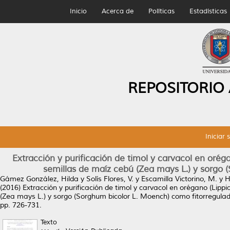
Inicio
Acerca de
Políticas
Estadísticas
REPOSITORIO
Iniciar 
Extracción y purificación de timol y carvacol en orég
semillas de maíz cebú (Zea mays L.) y sorgo 
Gámez González, Hilda
y
Solís Flores, V.
y
Escamilla Victorino, M.
y
H
(2016)
Extracción y purificación de timol y carvacol en orégano (Lipp
(Zea mays L.) y sorgo (Sorghum bicolor L. Moench) como fitorregulad
pp. 726-731.
Texto