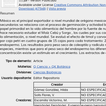
- Versión Publicada
111.pdf
Available under License
Creative Commons Attribution Non
Download (475kB)
|
Vista previa
Resumen
México es el principal exportador a nivel mundial de orégano mexican
secundarios se relaciona con el proceso de germinación y actividad 
papel primordial en la vida alimenticia del hombre por la fuente de
hace necesario estudiar el Maíz Cebú y Sorgo , los cuales por sus ca
la alimentación, a nivel mundial. Se evaluó el efecto de timol y carv
por caja petri en cuatro grupos de 15 cajas para cada tratamiento: 2,1
endospermo. Los resultados para peso seco de coleoptilo y radícula m
especies, mientras que para el peso seco del endospermo las diferen
concentración existe un estímulo en el crecimiento. Los extractos d
Tipo de elemento:
Article
Materias:
Q Ciencia > QK Botánica
Divisiones:
Ciencias Biológicas
Usuario depositante:
Editor Repositorio
Creador
E
Gámez González, Hilda
NO ESPECIFICA
Solís Flores, V.
NO ESPECIFICA
Creadores:
Escamilla Victorino, M.
NO ESPECIFICA
Hernández Fernández, Eugenio
eugenio.hernand