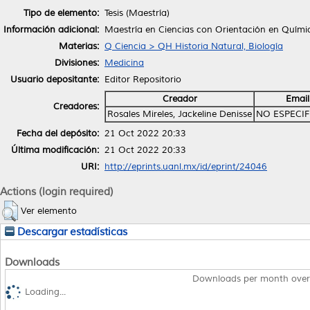
Tipo de elemento:
Tesis (Maestría)
Información adicional:
Maestría en Ciencias con Orientación en Quím
Materias:
Q Ciencia > QH Historia Natural, Biología
Divisiones:
Medicina
Usuario depositante:
Editor Repositorio
Creador
Email
Creadores:
Rosales Mireles, Jackeline Denisse
NO ESPECI
Fecha del depósito:
21 Oct 2022 20:33
Última modificación:
21 Oct 2022 20:33
URI:
http://eprints.uanl.mx/id/eprint/24046
Actions (login required)
Ver elemento
Descargar estadísticas
Downloads
Downloads per month over
Loading...