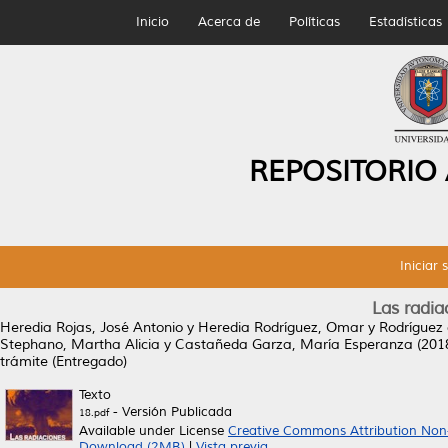
Inicio
Acerca de
Políticas
Estadísticas
REPOSITORIO
Iniciar 
Las radia
Heredia Rojas, José Antonio
y
Heredia Rodríguez, Omar
y
Rodríguez
Stephano, Martha Alicia
y
Castañeda Garza, María Esperanza
(201
trámite (Entregado)
Texto
- Versión Publicada
18.pdf
Available under License
Creative Commons Attribution Non
Download (2MB)
|
Vista previa