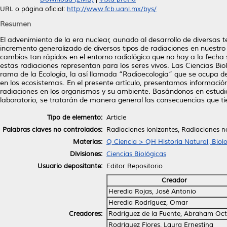
URL o página oficial:
http://www.fcb.uanl.mx/bys/
Resumen
El advenimiento de la era nuclear, aunado al desarrollo de diversas 
incremento generalizado de diversos tipos de radiaciones en nuest
cambios tan rápidos en el entorno radiológico que no hay a la fecha
estas radiaciones representan para los seres vivos. Las Ciencias Bio
rama de la Ecología, la así llamada “Radioecología” que se ocupa de
en los ecosistemas. En el presente artículo, presentamos informació
radiaciones en los organismos y su ambiente. Basándonos en estudios
laboratorio, se tratarán de manera general las consecuencias que tie
Tipo de elemento:
Article
Palabras claves no controlados:
Radiaciones ionizantes, Radiaciones no
Materias:
Q Ciencia > QH Historia Natural, Biol
Divisiones:
Ciencias Biológicas
Usuario depositante:
Editor Repositorio
Creador
Heredia Rojas, José Antonio
Heredia Rodríguez, Omar
Creadores:
Rodríguez de la Fuente, Abraham Oct
Rodríguez Flores, Laura Ernestina