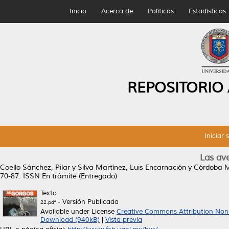
Inicio
Acerca de
Políticas
Estadísticas
REPOSITORIO
Iniciar 
Las av
Coello Sánchez, Pilar
y
Silva Martínez, Luis Encarnación
y
Córdoba M
70-87. ISSN En trámite (Entregado)
Texto
- Versión Publicada
22.pdf
Available under License
Creative Commons Attribution Non
Download (940kB)
|
Vista previa