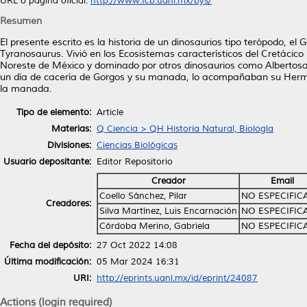
URL o página oficial:
http://www.fcb.uanl.mx/bys/
Resumen
El presente escrito es la historia de un dinosaurios tipo terópodo, 
Tyranosaurus. Vivió en los Ecosistemas característicos del Cretácic
Noreste de México y dominado por otros dinosaurios como Albertosaur
un día de cacería de Gorgos y su manada, lo acompañaban su Her
la manada.
Tipo de elemento:
Article
Materias:
Q Ciencia > QH Historia Natural, Biología
Divisiones:
Ciencias Biológicas
Usuario depositante:
Editor Repositorio
Creador
Email
Coello Sánchez, Pilar
NO ESPECIFIC
Creadores:
Silva Martínez, Luis Encarnación
NO ESPECIFIC
Córdoba Merino, Gabriela
NO ESPECIFIC
Fecha del depósito:
27 Oct 2022 14:08
Última modificación:
05 Mar 2024 16:31
URI:
http://eprints.uanl.mx/id/eprint/24087
Actions (login required)