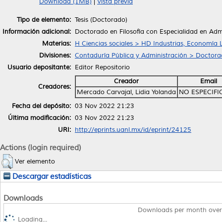
Download (1MB)
|
Vista previa
Tipo de elemento:
Tesis (Doctorado)
Información adicional:
Doctorado en Filosofía con Especialidad en Adm
Materias:
H Ciencias sociales > HD Industrias, Economía 
Divisiones:
Contaduría Pública y Administración > Doctorad
Usuario depositante:
Editor Repositorio
Creador
Email
Creadores:
Mercado Carvajal, Lidia Yolanda
NO ESPECIF
Fecha del depósito:
03 Nov 2022 21:23
Última modificación:
03 Nov 2022 21:23
URI:
http://eprints.uanl.mx/id/eprint/24125
Actions (login required)
Ver elemento
Descargar estadísticas
Downloads
Downloads per month over
Loading...