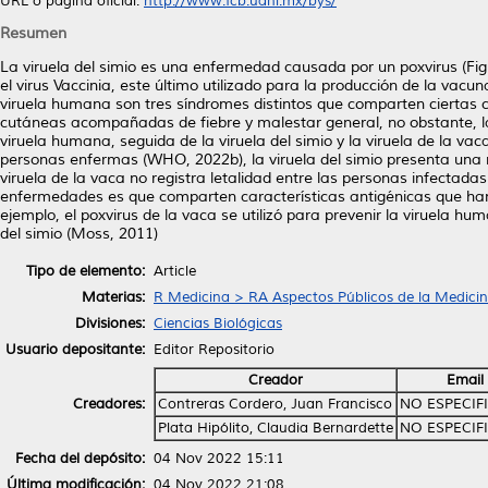
URL o página oficial:
http://www.fcb.uanl.mx/bys/
Resumen
La viruela del simio es una enfermedad causada por un poxvirus (Figu
el virus Vaccinia, este último utilizado para la producción de la vacun
viruela humana son tres síndromes distintos que comparten ciertas c
cutáneas acompañadas de fiebre y malestar general, no obstante, la
viruela humana, seguida de la viruela del simio y la viruela de la v
personas enfermas (WHO, 2022b), la viruela del simio presenta una m
viruela de la vaca no registra letalidad entre las personas infectad
enfermedades es que comparten características antigénicas que han
ejemplo, el poxvirus de la vaca se utilizó para prevenir la viruela hu
del simio (Moss, 2011)
Tipo de elemento:
Article
Materias:
R Medicina > RA Aspectos Públicos de la Medici
Divisiones:
Ciencias Biológicas
Usuario depositante:
Editor Repositorio
Creador
Email
Creadores:
Contreras Cordero, Juan Francisco
NO ESPECIF
Plata Hipólito, Claudia Bernardette
NO ESPECIF
Fecha del depósito:
04 Nov 2022 15:11
Última modificación:
04 Nov 2022 21:08