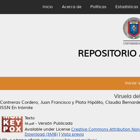
Inicio
Acerca de
Políticas
Estadísticas
REPOSITORIO
Iniciar 
Viruela d
Contreras Cordero, Juan Francisco
y
Plata Hipólito, Claudia Bernard
ISSN En trámite
Texto
- Versión Publicada
56.pdf
Available under License
Creative Commons Attribution Non
Download (3MB)
|
Vista previa