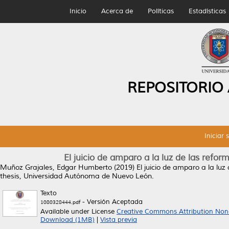
Inicio
Acerca de
Políticas
Estadísticas
REPOSITORIO
Iniciar 
El juicio de amparo a la luz de las refor
Muñoz Grajales, Edgar Humberto
(2019)
El juicio de amparo a la luz
thesis, Universidad Autónoma de Nuevo León.
Texto
- Versión Aceptada
1080328444.pdf
Available under License
Creative Commons Attribution Non
Download (1MB)
|
Vista previa