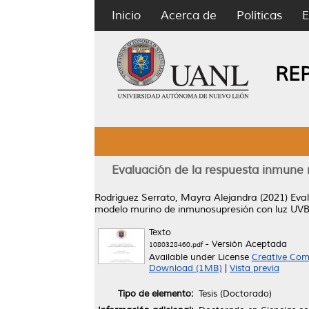
Inicio
Acerca de
Políticas
E
RE
Evaluación de la respuesta inmune 
Rodríguez Serrato, Mayra Alejandra
(2021)
Eval
modelo murino de inmunosupresión con luz UVB
Texto
- Versión Aceptada
1080328460.pdf
Available under License
Creative Com
Download (1MB)
|
Vista previa
Tipo de elemento:
Tesis (Doctorado)