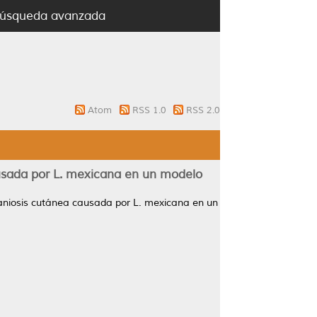
úsqueda avanzada
Atom
RSS 1.0
RSS 2.0
ausada por L. mexicana en un modelo
maniosis cutánea causada por L. mexicana en un