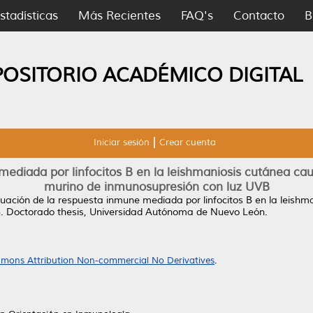
stadísticas
Más Recientes
FAQ's
Contacto
B
POSITORIO ACADÉMICO DIGITAL
Iniciar sesión
Crear cuenta
mediada por linfocitos B en la leishmaniosis cutánea c
murino de inmunosupresión con luz UVB
uación de la respuesta inmune mediada por linfocitos B en la leish
.
Doctorado thesis, Universidad Autónoma de Nuevo León.
mons Attribution Non-commercial No Derivatives
.