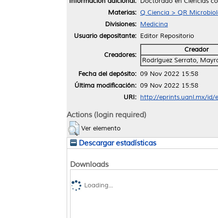
Información adicional:
Doctorado en Ciencias co
Materias:
Q Ciencia > QR Microbiol
Divisiones:
Medicina
Usuario depositante:
Editor Repositorio
Creador
Creadores:
Rodríguez Serrato, Mayr
Fecha del depósito:
09 Nov 2022 15:58
Última modificación:
09 Nov 2022 15:58
URI:
http://eprints.uanl.mx/id
Actions (login required)
Ver elemento
Descargar estadísticas
Downloads
Loading...