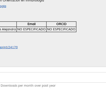
n Orientación en Inmunología
ogía
Email
ORCID
a Alejandra
NO ESPECIFICADO
NO ESPECIFICADO
/eprint/24170
Downloads per month over past year