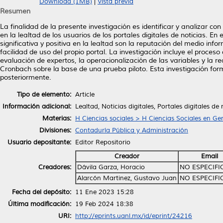
Download (1MB)
|
Vista previa
Resumen
La finalidad de la presente investigación es identificar y analizar con
en la lealtad de los usuarios de los portales digitales de noticias. E
significativa y positiva en la lealtad son la reputación del medio inform
facilidad de uso del propio portal. La investigación incluye el proce
evaluación de expertos, la operacionalización de las variables y la re
Cronbach sobre la base de una prueba piloto. Esta investigación for
posteriormente.
Tipo de elemento:
Article
Información adicional:
Lealtad, Noticias digitales, Portales digitales de
Materias:
H Ciencias sociales > H Ciencias Sociales en Ge
Divisiones:
Contaduría Pública y Administración
Usuario depositante:
Editor Repositorio
Creador
Email
Creadores:
Dávila Garza, Horacio
NO ESPECIF
Alarcón Martinez, Gustavo Juan
NO ESPECIF
Fecha del depósito:
11 Ene 2023 15:28
Última modificación:
19 Feb 2024 18:38
URI:
http://eprints.uanl.mx/id/eprint/24216