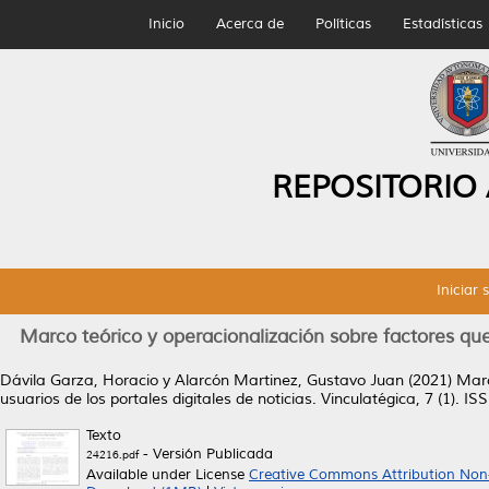
Inicio
Acerca de
Políticas
Estadísticas
REPOSITORIO
Iniciar 
Marco teórico y operacionalización sobre factores que i
Dávila Garza, Horacio
y
Alarcón Martinez, Gustavo Juan
(2021)
Marc
usuarios de los portales digitales de noticias.
Vinculatégica, 7 (1). I
Texto
- Versión Publicada
24216.pdf
Available under License
Creative Commons Attribution Non