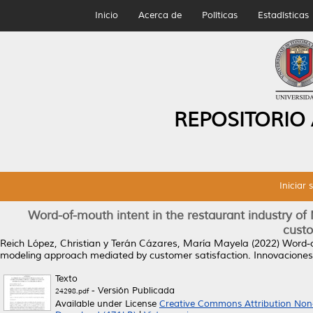
Inicio
Acerca de
Políticas
Estadísticas
REPOSITORIO
Iniciar 
Word-of-mouth intent in the restaurant industry o
custo
Reich López, Christian
y
Terán Cázares, María Mayela
(2022)
Word-o
modeling approach mediated by customer satisfaction.
Innovaciones 
Texto
- Versión Publicada
24298.pdf
Available under License
Creative Commons Attribution Non