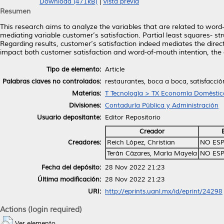
Download (471kB)
|
Vista previa
Resumen
This research aims to analyze the variables that are related to word-o
mediating variable customer’s satisfaction. Partial least squares- 
Regarding results, customer’s satisfaction indeed mediates the direct
impact both customer satisfaction and word-of-mouth intention, the
Tipo de elemento:
Article
Palabras claves no controlados:
restaurantes, boca a boca, satisfacción
Materias:
T Tecnología > TX Economía Doméstic
Divisiones:
Contaduría Pública y Administración
Usuario depositante:
Editor Repositorio
Creador
Creadores:
Reich López, Christian
NO ESP
Terán Cázares, María Mayela
NO ESP
Fecha del depósito:
28 Nov 2022 21:23
Última modificación:
28 Nov 2022 21:23
URI:
http://eprints.uanl.mx/id/eprint/24298
Actions (login required)
Ver elemento