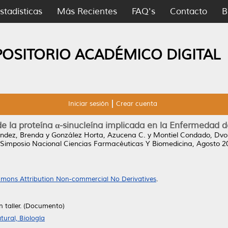
stadísticas
Más Recientes
FAQ's
Contacto
B
POSITORIO ACADÉMICO DIGITAL
Iniciar sesión
Crear cuenta
e la proteína α-sinucleína implicada en la Enfermedad 
ndez, Brenda
y
González Horta, Azucena C.
y
Montiel Condado, Dvo
I Simposio Nacional Ciencias Farmacéuticas Y Biomedicina, Agosto 20
mons Attribution Non-commercial No Derivatives
.
n taller. (Documento)
ural, Biología