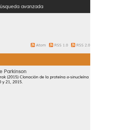
úsqueda avanzada
Atom
RSS 1.0
RSS 2.0
de Parkinson
rak
(2015)
Clonación de la proteína α-sinucleína
 y 21, 2015.