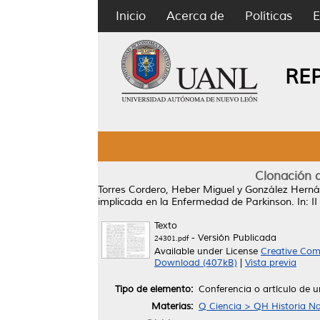
Inicio
Acerca de
Políticas
E
RE
Clonación d
Torres Cordero, Heber Miguel
y
González Herná
implicada en la Enfermedad de Parkinson.
In: I
Texto
- Versión Publicada
24301.pdf
Available under License
Creative Com
Download (407kB)
|
Vista previa
Tipo de elemento:
Conferencia o artículo de u
Materias:
Q Ciencia > QH Historia Nat