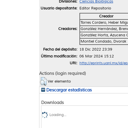
Divisiones:
Ciencias Biológicas
Usuario depositante:
Editor Repositorio
Creador
Torres Cordero, Heber Mig
Creadores:
González Hernández, Bren
González Horta, Azucena C
Montiel Condado, Dvorak
Fecha del depósito:
18 Dic 2022 23:39
Última modificación:
06 Mar 2024 15:12
URI:
http://eprints.uanl.mx/id/e
Actions (login required)
Ver elemento
Descargar estadísticas
Downloads
Loading...