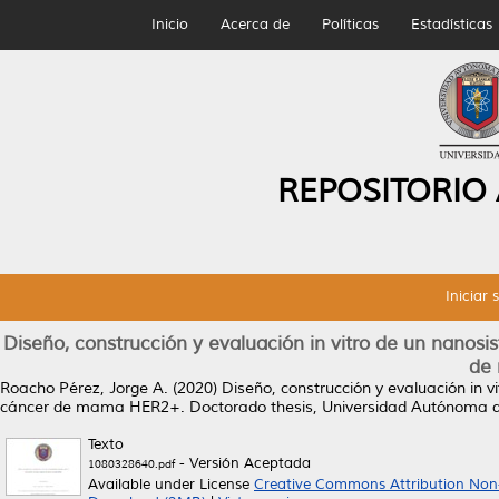
Inicio
Acerca de
Políticas
Estadísticas
REPOSITORIO
Iniciar 
Diseño, construcción y evaluación in vitro de un nanosi
de
Roacho Pérez, Jorge A.
(2020)
Diseño, construcción y evaluación in v
cáncer de mama HER2+.
Doctorado thesis, Universidad Autónoma 
Texto
- Versión Aceptada
1080328640.pdf
Available under License
Creative Commons Attribution Non