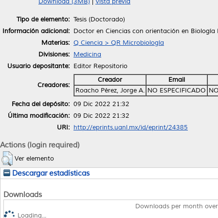
Download (3MB)
|
Vista previa
Tipo de elemento:
Tesis (Doctorado)
Información adicional:
Doctor en Ciencias con orientación en Biología 
Materias:
Q Ciencia > QR Microbiología
Divisiones:
Medicina
Usuario depositante:
Editor Repositorio
Creador
Email
Creadores:
Roacho Pérez, Jorge A.
NO ESPECIFICADO
NO
Fecha del depósito:
09 Dic 2022 21:32
Última modificación:
09 Dic 2022 21:32
URI:
http://eprints.uanl.mx/id/eprint/24385
Actions (login required)
Ver elemento
Descargar estadísticas
Downloads
Downloads per month over
Loading...