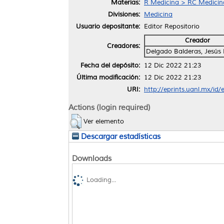
Materias:
R Medicina > RC Medicina 
Divisiones:
Medicina
Usuario depositante:
Editor Repositorio
Creador
Creadores:
Delgado Balderas, Jesús
Fecha del depósito:
12 Dic 2022 21:23
Última modificación:
12 Dic 2022 21:23
URI:
http://eprints.uanl.mx/id
Actions (login required)
Ver elemento
Descargar estadísticas
Downloads
Loading...