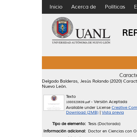
Inicio
Acerca de
Políticas
E
RE
Caracte
Delgado Balderas, Jesús Rolando
(2020)
Caract
Nuevo León.
Texto
- Versión Aceptada
1080328639.pdf
Available under License
Creative Com
Download (2MB)
|
Vista previa
Tipo de elemento:
Tesis (Doctorado)
Información adicional:
Doctor en Ciencias con Or