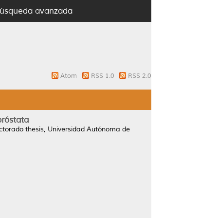
úsqueda avanzada
Atom
RSS 1.0
RSS 2.0
próstata
torado thesis, Universidad Autónoma de