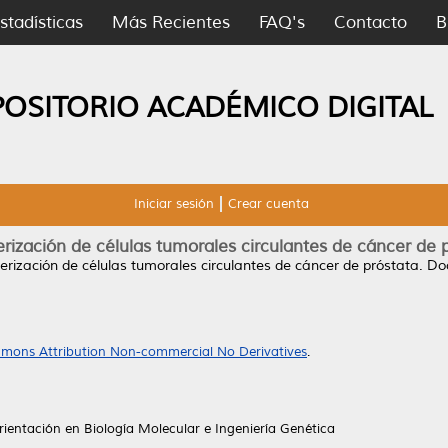
stadísticas
Más Recientes
FAQ's
Contacto
B
POSITORIO ACADÉMICO DIGITAL
Iniciar sesión
Crear cuenta
rización de células tumorales circulantes de cáncer de 
erización de células tumorales circulantes de cáncer de próstata.
Doc
mons Attribution Non-commercial No Derivatives
.
ientación en Biología Molecular e Ingeniería Genética