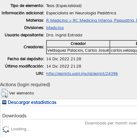
Tipo de elemento:
Tesis (Especialidad)
Información adicional:
Especialista en Neurología Pediátrica
Materias:
R Medicina > RC Medicina Interna, Psiquiatría,
Divisiones:
Medicina
Usuario depositante:
Dra. Ingrid Estrada
Creador
Creadores:
Velásquez Palacios, Carlos Josué
carlos.velasq
Fecha del depósito:
14 Dic 2022 21:28
Última modificación:
14 Dic 2022 21:28
URI:
http://eprints.uanl.mx/id/eprint/24396
Actions (login required)
Ver elemento
Descargar estadísticas
Downloads
Downloads per month over
Loading...