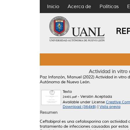
Inicio
Acerca de
Políticas
E
RE
Actividad in vitro
Paz Infanzón, Manuel
(2022)
Actividad in vitro
Autónoma de Nuevo León.
Texto
- Versión Aceptada
24401.pdf
Available under License
Creative Com
Download (364kB)
|
Vista previa
Resumen
Ceftobiprol es una cefalosporina con actividad
tratamiento de infecciones causadas por estos mi