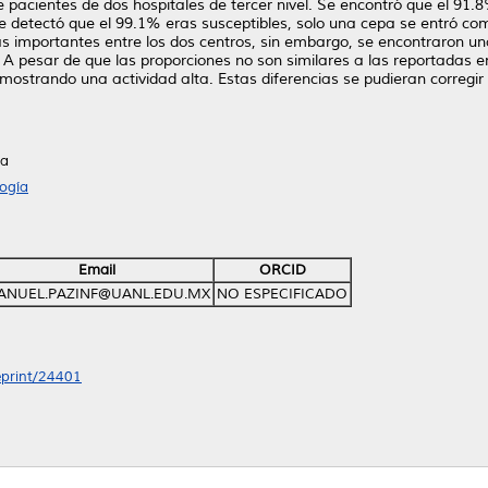
pacientes de dos hospitales de tercer nivel. Se encontró que el 91.8
se detectó que el 99.1% eras susceptibles, solo una cepa se entró c
ias importantes entre los dos centros, sin embargo, se encontraron 
pesar de que las proporciones no son similares a las reportadas en o
emostrando una actividad alta. Estas diferencias se pudieran correg
ía
ogía
Email
ORCID
ANUEL.PAZINF@UANL.EDU.MX
NO ESPECIFICADO
/eprint/24401