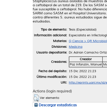
Staphylococcus aureus aisladas de muestras de 
a ceftobiprol de un total de 219. De los SASM 
fue susceptible a ceftobiprol. No hubo diferenc
SARM como SASM en el Hospital Universitario. A 
contra diferentes S. aureus estudiados sigue d
estudiadas.
Tipo de elemento:
Tesis (Especialidad)
Información adicional:
Especialista en Infectolog
Materias:
Q Ciencia > QR Microbiol
Divisiones:
Medicina
Usuario depositante:
Dr. Adrian Camacho Ortiz
Creador
Creadores:
Paz Infanzón, Manuel
M
Fecha del depósito:
15 Dic 2022 21:23
Última modificación:
15 Dic 2022 21:23
URI:
http://eprints.uanl.mx/id
Actions (login required)
Ver elemento
Descargar estadísticas