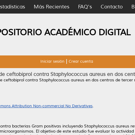
stadísticas
Más Recientes
FAQ's
Contacto
B
POSITORIO ACADÉMICO DIGITAL
Iniciar sesión
Crear cuenta
 de ceftobiprol contra Staphylococcus aureus en dos cent
 de ceftobiprol contra Staphylococcus aureus en dos centros de tercer n
mons Attribution Non-commercial No Derivatives
.
 contra bacterias Gram positivas incluyendo Staphylococcus aureus re
croorganismos. El objetivo de este estudio fue evaluar la actividad i