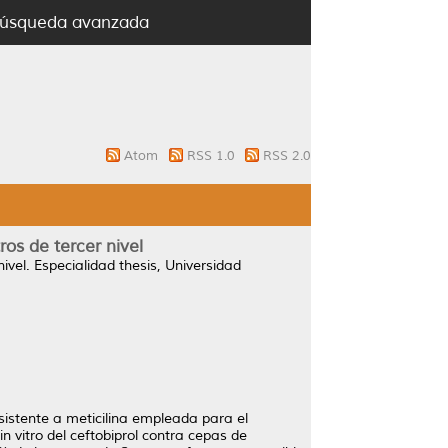
úsqueda avanzada
Atom
RSS 1.0
RSS 2.0
ros de tercer nivel
ivel.
Especialidad thesis, Universidad
sistente a meticilina empleada para el
n vitro del ceftobiprol contra cepas de