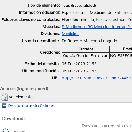
Tipo de elemento:
Tesis (Especialidad)
Información adicional:
Especialista en Medicina del Enfermo 
Palabras claves no controlados:
Hipoalbuminemia, falla a la extubación
Materias:
R Medicina > RC Medicina Interna, Psi
Divisiones:
Medicina
Usuario depositante:
Dr Roberto Mercado Longoria
Creador
Emai
Creadores:
García García, Erick Iván
NO ESPECI
Fecha del depósito:
06 Ene 2023 21:53
Última modificación:
06 Ene 2023 21:53
URI:
http://eprints.uanl.mx/id/eprint/24467
Actions (login required)
Ver elemento
Descargar estadísticas
Downloads
Downloads per month over
Loading...