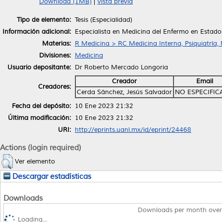
Download (1MB)
|
Vista previa
Tipo de elemento:
Tesis (Especialidad)
Información adicional:
Especialista en Medicina del Enfermo en Estado 
Materias:
R Medicina > RC Medicina Interna, Psiquiatría,
Divisiones:
Medicina
Usuario depositante:
Dr Roberto Mercado Longoria
Creador
Email
Creadores:
Cerda Sánchez, Jesús Salvador
NO ESPECIFI
Fecha del depósito:
10 Ene 2023 21:32
Última modificación:
10 Ene 2023 21:32
URI:
http://eprints.uanl.mx/id/eprint/24468
Actions (login required)
Ver elemento
Descargar estadísticas
Downloads
Downloads per month over
Loading...