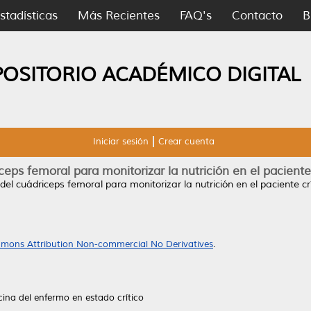
stadísticas
Más Recientes
FAQ's
Contacto
B
POSITORIO ACADÉMICO DIGITAL
Iniciar sesión
Crear cuenta
ceps femoral para monitorizar la nutrición en el pacien
 del cuádriceps femoral para monitorizar la nutrición en el paciente 
mons Attribution Non-commercial No Derivatives
.
ina del enfermo en estado crítico