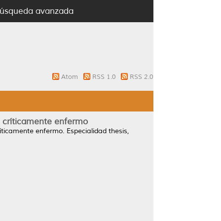
úsqueda avanzada
Atom
RSS 1.0
RSS 2.0
te críticamente enfermo
críticamente enfermo.
Especialidad thesis,