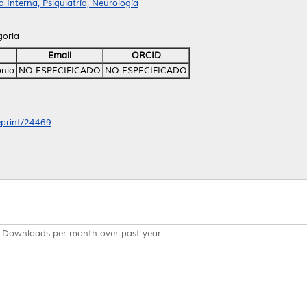
Interna, Psiquiatría, Neurología
goria
Email
ORCID
onio
NO ESPECIFICADO
NO ESPECIFICADO
/eprint/24469
Downloads per month over past year