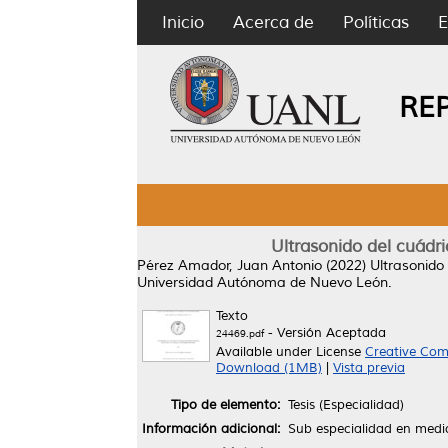
Inicio
Acerca de
Políticas
E
RE
Ultrasonido del cuádri
Pérez Amador, Juan Antonio
(2022)
Ultrasonido
Universidad Autónoma de Nuevo León.
Texto
- Versión Aceptada
24469.pdf
Available under License
Creative Com
Download (1MB)
|
Vista previa
Tipo de elemento:
Tesis (Especialidad)
Información adicional:
Sub especialidad en medic