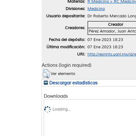
Materias:
R Medicina > RC Medicina 
Divisiones:
Medicina
Usuario depositante:
Dr Roberto Mercado Lon
Creador
Creadores:
Pérez Amador, Juan Ant
Fecha del depósito:
07 Ene 2023 18:23
Última modificación:
07 Ene 2023 18:23
URI:
http://eprints.uanl.mx/id
Actions (login required)
Ver elemento
Descargar estadísticas
Downloads
Loading...