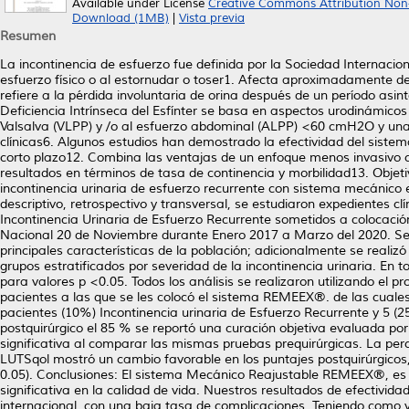
Available under License
Creative Commons Attribution Non
Download (1MB)
|
Vista previa
Resumen
La incontinencia de esfuerzo fue definida por la Sociedad Internacio
esfuerzo físico o al estornudar o toser1. Afecta aproximadamente de
refiere a la pérdida involuntaria de orina después de un período asi
Deficiencia Intrínseca del Esfínter se basa en aspectos urodinámico
Valsalva (VLPP) y /o al esfuerzo abdominal (ALPP) <60 cmH2O y una p
clínicas6. Algunos estudios han demostrado la efectividad del sis
corto plazo12. Combina las ventajas de un enfoque menos invasivo con
resultados en términos de tasa de continencia y morbilidad13. Objetivo
incontinencia urinaria de esfuerzo recurrente con sistema mecánic
descriptivo, retrospectivo y transversal, se estudiaron expedientes clí
Incontinencia Urinaria de Esfuerzo Recurrente sometidos a colocaci
Nacional 20 de Noviembre durante Enero 2017 a Marzo del 2020. Se re
principales características de la población; adicionalmente se realiz
grupos estratificados por severidad de la incontinencia urinaria. En 
para valores p <0.05. Todos los análisis se realizaron utilizando el 
pacientes a las que se les colocó el sistema REMEEX®. de las cuales 
pacientes (10%) Incontinencia urinaria de Esfuerzo Recurrente y 5 
postquirúrgico el 85 % se reportó una curación objetiva evaluada por
significativa al comparar las mismas pruebas prequirúrgicas. La per
LUTSqol mostró un cambio favorable en los puntajes postquirúrgicos, 
0.05). Conclusiones: El sistema Mecánico Reajustable REMEEX®, es u
significativa en la calidad de vida. Nuestros resultados de efectivi
internacional, con una baja tasa de complicaciones. Teniendo como ve