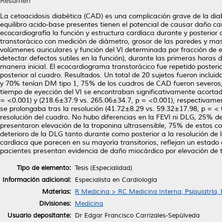
Resumen
La cetoacidosis diabética (CAD) es una complicación grave de la diabe
equilibro acido-base presentes tienen el potencial de causar daño car
ecocardiografía la función y estructura cardíaca durante y posterio
transtorácico con medición de diámetro, grosor de las paredes y masa
volúmenes auriculares y función del VI determinada por fracción de e
detectar defectos sutiles en la función), durante las primeras horas 
manera inicial. El ecocardiograma transtorácico fue repetido poster
posterior al cuadro. Resultados. Un total de 20 sujetos fueron inclu
y 70% tenían DM tipo 1, 75% de los cuadros de CAD fueron severos,
tiempo de eyección del VI se encontraban significativamente acortad
= <0.001) y (218.6±37.9 vs. 265.06±34.7, p = <0.001), respectivame
se prolongaba tras la resolución (41.72±8.29 vs. 59.32±17.98, p = <
resolución del cuadro. No hubo diferencias en la FEVI ni DLG, 25% d
presentaron elevación de la troponina ultrasensible, 75% de estos con
deterioro de la DLG tanto durante como posterior a la resolución de
cardíaca que parecen en su mayoría transitorios, reflejan un estado 
pacientes presentan evidencia de daño miocárdico por elevación de t
Tipo de elemento:
Tesis (Especialidad)
Información adicional:
Especialista en Cardiología
Materias:
R Medicina > RC Medicina Interna, Psiquiatría,
Divisiones:
Medicina
Usuario depositante:
Dr Edgar Francisco Carrizales-Sepúlveda