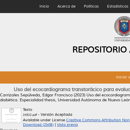
Inicio
Acerca de
Políticas
Estadísticas
REPOSITORIO
Iniciar 
Uso del ecocardiograma transtorácico para evaluar
Carrizales Sepúlveda, Edgar Francisco
(2023)
Uso del ecocardiograma
diabética.
Especialidad thesis, Universidad Autónoma de Nuevo León
Texto
- Versión Aceptada
24522.pdf
Available under License
Creative Commons Attribution Non
Download (2MB)
|
Vista previa