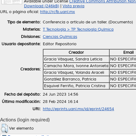
Available under License
Creative Commons Attribution Non
Download (246kB)
|
Vista previa
URL o página oficial:
http://rcfb.uanl.mx
Tipo de elemento:
Conferencia o artículo de un taller. (Documento)
Materias:
T Tecnología > TP Tecnología Química
Divisiones:
Ciencias Químicas
Usuario depositante:
Editor Repositorio
Creador
Email
Gracia Vásquez, Sandra Leticia
NO ESPECIF
Camacho Mora, Ivonne Antonieta
NO ESPECIF
Creadores:
Gracia Vásquez, Yolanda Araceli
NO ESPECIF
González Barranco, Patricia
NO ESPECIF
Esquivel Ferriño, Patricia Cristina
NO ESPECIF
Fecha del depósito:
24 Jun 2023 14:56
Última modificación:
28 Feb 2024 16:14
URI:
http://eprints.uanl.mx/id/eprint/24654
Actions (login required)
Ver elemento