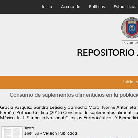
Inicio
Acerca de
Políticas
Estadísticas
REPOSITORIO
Iniciar 
Consumo de suplementos alimenticios en la poblaci
Gracia Vásquez, Sandra Leticia
y
Camacho Mora, Ivonne Antonieta
Ferriño, Patricia Cristina
(2015)
Consumo de suplementos alimenticios
México.
In: II Simposio Nacional Ciencias Farmacéuticas Y Biomedici
Texto
- Versión Publicada
24654.pdf