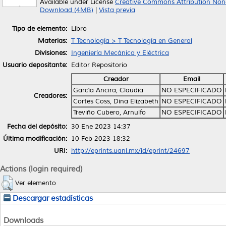
Available under License
Creative Commons Attribution Non
Download (4MB)
|
Vista previa
Tipo de elemento:
Libro
Materias:
T Tecnología > T Tecnología en General
Divisiones:
Ingeniería Mecánica y Eléctrica
Usuario depositante:
Editor Repositorio
Creador
Email
García Ancira, Claudia
NO ESPECIFICADO
Creadores:
Cortes Coss, Dina Elizabeth
NO ESPECIFICADO
Treviño Cubero, Arnulfo
NO ESPECIFICADO
Fecha del depósito:
30 Ene 2023 14:37
Última modificación:
10 Feb 2023 18:32
URI:
http://eprints.uanl.mx/id/eprint/24697
Actions (login required)
Ver elemento
Descargar estadísticas
Downloads