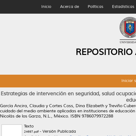
Inicio
Acerca de
Políticas
Estadísticas
REPOSITORIO
Iniciar 
Estrategias de intervención en seguridad, salud ocupaci
edu
García Ancira, Claudia
y
Cortes Coss, Dina Elizabeth
y
Treviño Cuber
cuidado del medio ambiente aplicadas en instituciones de educación 
Nicolás de los Garza, N.L., México. ISBN 9786079972288
Texto
- Versión Publicada
24697.pdf