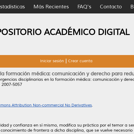
stadísticas
Más Recientes
FAQ's
Contacto
B
POSITORIO ACADÉMICO DIGITAL
Iniciar sesión
Crear cuenta
 la formación médica: comunicación y derecho para redu
rgencias disciplinarias en la formación médica: comunicación y derec
N 2007-5057
mons Attribution Non-commercial No Derivatives
.
idad y confianza en sí mismo, modifica su práctica por el temor a se
onocimiento de frontera a dicha disciplina, que se vuelve necesario 