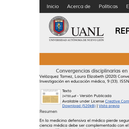
Inicio
Acerca de
Políticas
E
RE
Convergencias disciplinarias en
Velázquez Tamez, Laura Elizabeth
(2020)
Conve
Investigación en educación médica, 9 (33). ISS
Texto
- Versión Publicada
24780.pdf
Available under License
Creative Com
Download (520kB)
|
Vista previa
Resumen
En la medicina defensiva el médico pierde segur
ciencia médica debe ser complementado con el c