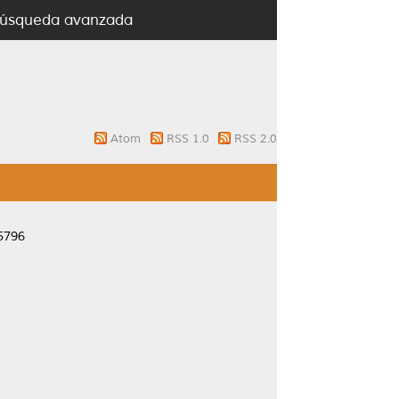
úsqueda avanzada
Atom
RSS 1.0
RSS 2.0
-5796