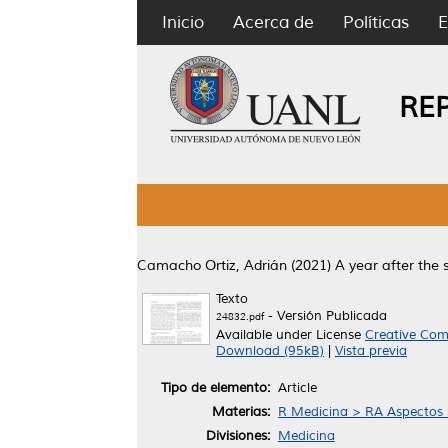
Inicio
Acerca de
Políticas
E
RE
Camacho Ortiz, Adrián
(2021)
A year after the 
Texto
- Versión Publicada
24832.pdf
Available under License
Creative Com
Download (95kB)
|
Vista previa
Tipo de elemento:
Article
Materias:
R Medicina > RA Aspectos 
Divisiones:
Medicina