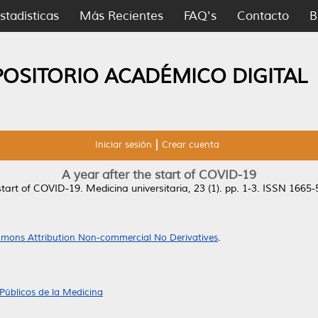
stadísticas
Más Recientes
FAQ's
Contacto
B
POSITORIO ACADÉMICO DIGITAL
Iniciar sesión
Crear cuenta
A year after the start of COVID-19
start of COVID-19.
Medicina universitaria, 23 (1). pp. 1-3. ISSN 1665
mons Attribution Non-commercial No Derivatives
.
Públicos de la Medicina