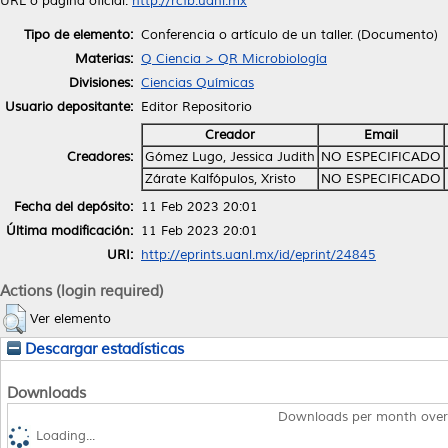
URL o página oficial:
http://rcfb.uanl.mx
Tipo de elemento:
Conferencia o artículo de un taller. (Documento)
Materias:
Q Ciencia > QR Microbiología
Divisiones:
Ciencias Químicas
Usuario depositante:
Editor Repositorio
Creador
Email
Creadores:
Gómez Lugo, Jessica Judith
NO ESPECIFICADO
Zárate Kalfópulos, Xristo
NO ESPECIFICADO
Fecha del depósito:
11 Feb 2023 20:01
Última modificación:
11 Feb 2023 20:01
URI:
http://eprints.uanl.mx/id/eprint/24845
Actions (login required)
Ver elemento
Descargar estadísticas
Downloads
Downloads per month over
Loading...