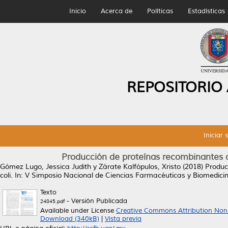
Inicio
Acerca de
Políticas
Estadísticas
REPOSITORIO
Iniciar 
Producción de proteínas recombinantes du
Gómez Lugo, Jessica Judith
y
Zárate Kalfópulos, Xristo
(2018)
Produc
coli.
In: V Simposio Nacional de Ciencias Farmacéuticas y Biomedicina 
Texto
- Versión Publicada
24845.pdf
Available under License
Creative Commons Attribution Non
Download (340kB)
|
Vista previa