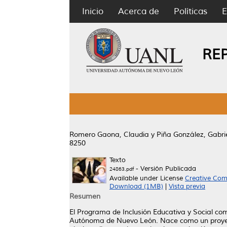
Inicio
Acerca de
Políticas
E
RE
Romero Gaona, Claudia
y
Piña González, Gabrie
8250
Texto
- Versión Publicada
24863.pdf
Available under License
Creative Com
Download (1MB)
|
Vista previa
Resumen
El Programa de Inclusión Educativa y Social com
Autónoma de Nuevo León. Nace como un proyecto 