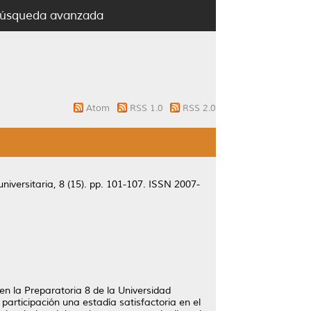
úsqueda avanzada
Atom
RSS 1.0
RSS 2.0
niversitaria, 8 (15). pp. 101-107. ISSN 2007-
en la Preparatoria 8 de la Universidad
articipación una estadía satisfactoria en el