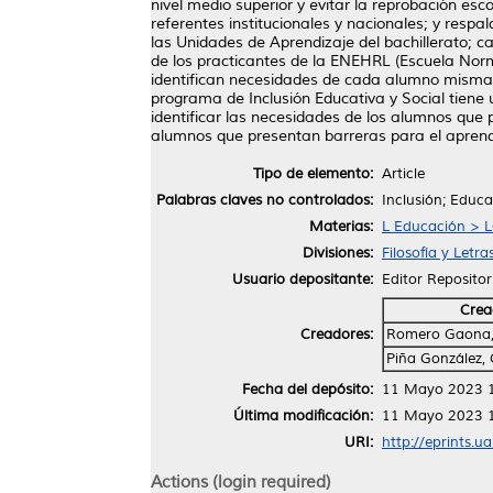
nivel medio superior y evitar la reprobación es
referentes institucionales y nacionales; y resp
las Unidades de Aprendizaje del bachillerato; 
de los practicantes de la ENEHRL (Escuela Nor
identifican necesidades de cada alumno mismas
programa de Inclusión Educativa y Social tiene 
identificar las necesidades de los alumnos qu
alumnos que presentan barreras para el aprendiz
Tipo de elemento:
Article
Palabras claves no controlados:
Inclusión; Educa
Materias:
L Educación > L
Divisiones:
Filosofía y Letra
Usuario depositante:
Editor Repositor
Crea
Creadores:
Romero Gaona,
Piña González, 
Fecha del depósito:
11 Mayo 2023 
Última modificación:
11 Mayo 2023 
URI:
http://eprints.u
Actions (login required)