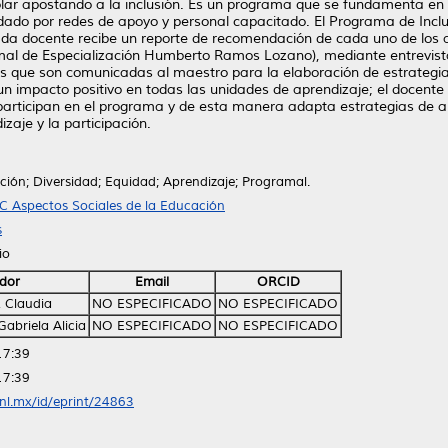
colar apostando a la inclusión. Es un programa que se fundamenta en e
aldado por redes de apoyo y personal capacitado. El Programa de Inclu
cada docente recibe un reporte de recomendación de cada uno de los 
mal de Especialización Humberto Ramos Lozano), mediante entrevist
 que son comunicadas al maestro para la elaboración de estrategi
un impacto positivo en todas las unidades de aprendizaje; el docent
e participan en el programa y de esta manera adapta estrategias de 
aje y la participación.
ción; Diversidad; Equidad; Aprendizaje; Programal.
C Aspectos Sociales de la Educación
s
io
dor
Email
ORCID
 Claudia
NO ESPECIFICADO
NO ESPECIFICADO
Gabriela Alicia
NO ESPECIFICADO
NO ESPECIFICADO
17:39
17:39
anl.mx/id/eprint/24863