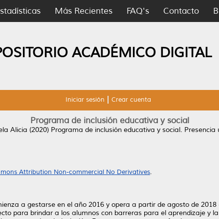
stadísticas
Más Recientes
FAQ's
Contacto
B
POSITORIO ACADÉMICO DIGITAL
Iniciar sesión
Crear cuenta
Programa de inclusión educativa y social
la Alicia
(2020)
Programa de inclusión educativa y social.
Presencia u
mons Attribution Non-commercial No Derivatives
.
ienza a gestarse en el año 2016 y opera a partir de agosto de 2018 
para brindar a los alumnos con barreras para el aprendizaje y la p