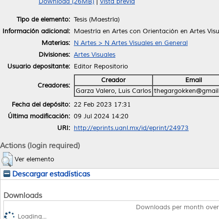
Download (26MB)
|
Vista previa
Tipo de elemento:
Tesis (Maestría)
Información adicional:
Maestría en Artes con Orientación en Artes Visu
Materias:
N Artes > N Artes Visuales en General
Divisiones:
Artes Visuales
Usuario depositante:
Editor Repositorio
Creador
Email
Creadores:
Garza Valero, Luis Carlos
thegargokken@gmail
Fecha del depósito:
22 Feb 2023 17:31
Última modificación:
09 Jul 2024 14:20
URI:
http://eprints.uanl.mx/id/eprint/24973
Actions (login required)
Ver elemento
Descargar estadísticas
Downloads
Downloads per month over
Loading...