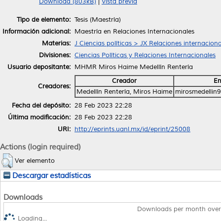
Download (803kB)
|
Vista previa
Tipo de elemento:
Tesis (Maestría)
Información adicional:
Maestría en Relaciones Internacionales
Materias:
J Ciencias políticas > JX Relaciones internaciona
Divisiones:
Ciencias Políticas y Relaciones Internacionales
Usuario depositante:
MHMR Miros Haime Medellín Rentería
Creador
Em
Creadores:
Medellín Rentería, Miros Haime
mirosmedellin
Fecha del depósito:
28 Feb 2023 22:28
Última modificación:
28 Feb 2023 22:28
URI:
http://eprints.uanl.mx/id/eprint/25008
Actions (login required)
Ver elemento
Descargar estadísticas
Downloads
Downloads per month over
Loading...