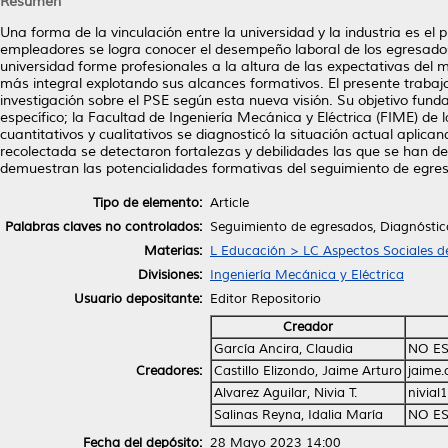
Resumen
Una forma de la vinculación entre la universidad y la industria es e
empleadores se logra conocer el desempeño laboral de los egresados
universidad forme profesionales a la altura de las expectativas del 
más integral explotando sus alcances formativos. El presente trabaj
investigación sobre el PSE según esta nueva visión. Su objetivo fund
específico; la Facultad de Ingeniería Mecánica y Eléctrica (FIME) 
cuantitativos y cualitativos se diagnosticó la situación actual aplica
recolectada se detectaron fortalezas y debilidades las que se han d
demuestran las potencialidades formativas del seguimiento de egre
Tipo de elemento:
Article
Palabras claves no controlados:
Seguimiento de egresados, Diagnóstico
Materias:
L Educación > LC Aspectos Sociales d
Divisiones:
Ingeniería Mecánica y Eléctrica
Usuario depositante:
Editor Repositorio
Creador
García Ancira, Claudia
NO ES
Creadores:
Castillo Elizondo, Jaime Arturo
jaime.
Alvarez Aguilar, Nivia T.
nivia
Salinas Reyna, Idalia María
NO ES
Fecha del depósito:
28 Mayo 2023 14:00