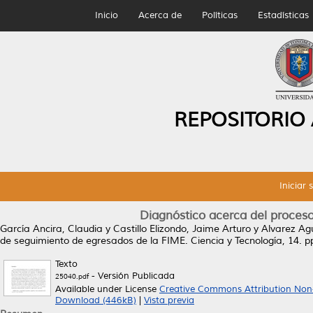
Inicio
Acerca de
Políticas
Estadísticas
REPOSITORIO
Iniciar 
Diagnóstico acerca del proces
García Ancira, Claudia
y
Castillo Elizondo, Jaime Arturo
y
Alvarez Agui
de seguimiento de egresados de la FIME.
Ciencia y Tecnología, 14. 
Texto
- Versión Publicada
25040.pdf
Available under License
Creative Commons Attribution Non
Download (446kB)
|
Vista previa