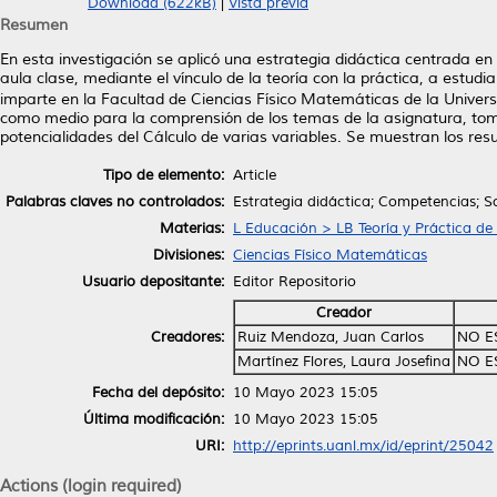
Download (622kB)
|
Vista previa
Resumen
En esta investigación se aplicó una estrategia didáctica centrada en
aula clase, mediante el vínculo de la teoría con la práctica, a estud
imparte en la Facultad de Ciencias Físico Matemáticas de la Univer
como medio para la comprensión de los temas de la asignatura, toma
potencialidades del Cálculo de varias variables. Se muestran los resu
Tipo de elemento:
Article
Palabras claves no controlados:
Estrategia didáctica; Competencias; S
Materias:
L Educación > LB Teoría y Práctica de
Divisiones:
Ciencias Físico Matemáticas
Usuario depositante:
Editor Repositorio
Creador
Creadores:
Ruiz Mendoza, Juan Carlos
NO E
Martínez Flores, Laura Josefina
NO E
Fecha del depósito:
10 Mayo 2023 15:05
Última modificación:
10 Mayo 2023 15:05
URI:
http://eprints.uanl.mx/id/eprint/25042
Actions (login required)