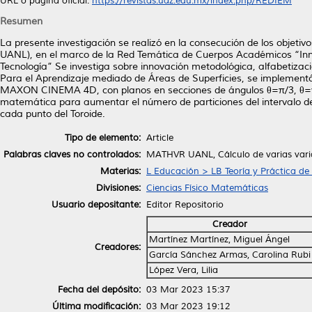
URL o página oficial:
https://revistas.uaz.edu.mx/index.php/REDIEM
Resumen
La presente investigación se realizó en la consecución de los objet
UANL), en el marco de la Red Temática de Cuerpos Académicos “Inn
Tecnología” Se investiga sobre innovación metodológica, alfabetizació
Para el Aprendizaje mediado de Áreas de Superficies, se implement
MAXON CINEMA 4D, con planos en secciones de ángulos θ=π/3, θ=π/4
matemática para aumentar el número de particiones del intervalo de
cada punto del Toroide.
Tipo de elemento:
Article
Palabras claves no controlados:
MATHVR UANL, Cálculo de varias varia
Materias:
L Educación > LB Teoría y Práctica de
Divisiones:
Ciencias Físico Matemáticas
Usuario depositante:
Editor Repositorio
Creador
Martínez Martínez, Miguel Ángel
Creadores:
García Sánchez Armas, Carolina Rubi
López Vera, Lilia
Fecha del depósito:
03 Mar 2023 15:37
Última modificación:
03 Mar 2023 19:12