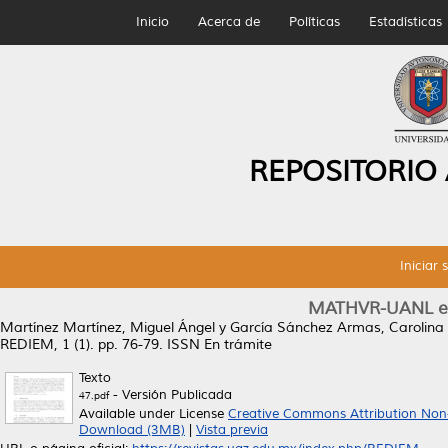
Inicio
Acerca de
Políticas
Estadísticas
REPOSITORIO
Iniciar 
MATHVR-UANL en c
Martínez Martínez, Miguel Ángel
y
García Sánchez Armas, Carolina 
REDIEM, 1 (1). pp. 76-79. ISSN En trámite
Texto
- Versión Publicada
47.pdf
Available under License
Creative Commons Attribution Non
Download (3MB)
|
Vista previa