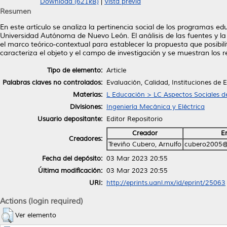
Download (621kB)
|
Vista previa
Resumen
En este artículo se analiza la pertinencia social de los programas ed
Universidad Autónoma de Nuevo León. El análisis de las fuentes y la
el marco teórico-contextual para establecer la propuesta que posibili
caracteriza el objeto y el campo de investigación y se muestran los r
Tipo de elemento:
Article
Palabras claves no controlados:
Evaluación, Calidad, Instituciones de 
Materias:
L Educación > LC Aspectos Sociales d
Divisiones:
Ingeniería Mecánica y Eléctrica
Usuario depositante:
Editor Repositorio
Creador
E
Creadores:
Treviño Cubero, Arnulfo
cubero2005
Fecha del depósito:
03 Mar 2023 20:55
Última modificación:
03 Mar 2023 20:55
URI:
http://eprints.uanl.mx/id/eprint/25063
Actions (login required)
Ver elemento