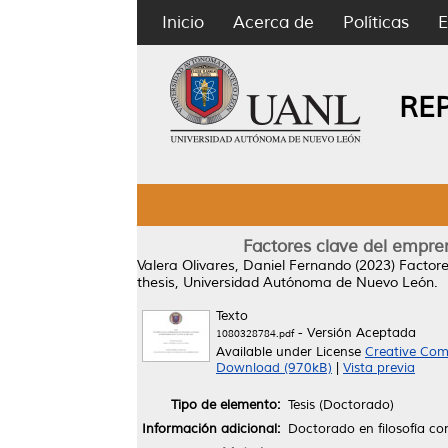
Inicio
Acerca de
Políticas
E
RE
Factores clave del empre
Valera Olivares, Daniel Fernando
(2023)
Factore
thesis, Universidad Autónoma de Nuevo León.
Texto
- Versión Aceptada
1080328784.pdf
Available under License
Creative Com
Download (970kB)
|
Vista previa
Tipo de elemento:
Tesis (Doctorado)
Información adicional:
Doctorado en filosofía co