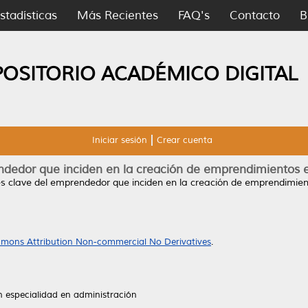
stadísticas
Más Recientes
FAQ's
Contacto
B
POSITORIO ACADÉMICO DIGITAL
Iniciar sesión
Crear cuenta
ndedor que inciden en la creación de emprendimientos e
s clave del emprendedor que inciden en la creación de emprendimien
mons Attribution Non-commercial No Derivatives
.
n especialidad en administración