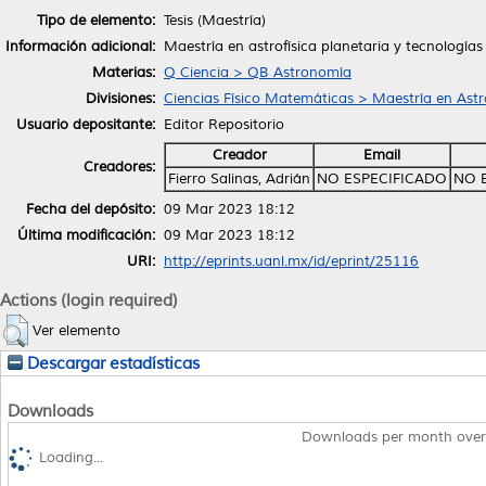
Tipo de elemento:
Tesis (Maestría)
Información adicional:
Maestría en astrofísica planetaria y tecnologías
Materias:
Q Ciencia > QB Astronomía
Divisiones:
Ciencias Físico Matemáticas > Maestría en Astro
Usuario depositante:
Editor Repositorio
Creador
Email
Creadores:
Fierro Salinas, Adrián
NO ESPECIFICADO
NO 
Fecha del depósito:
09 Mar 2023 18:12
Última modificación:
09 Mar 2023 18:12
URI:
http://eprints.uanl.mx/id/eprint/25116
Actions (login required)
Ver elemento
Descargar estadísticas
Downloads
Downloads per month over
Loading...