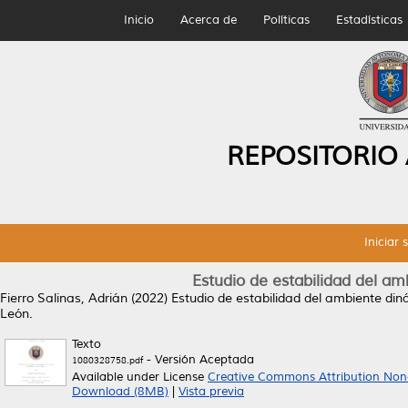
Inicio
Acerca de
Políticas
Estadísticas
REPOSITORIO
Iniciar 
Estudio de estabilidad del a
Fierro Salinas, Adrián
(2022)
Estudio de estabilidad del ambiente din
León.
Texto
- Versión Aceptada
1080328758.pdf
Available under License
Creative Commons Attribution Non
Download (8MB)
|
Vista previa