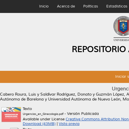
Inicio
Acerca de
Políticas
Estadísticas
REPOSITORIO
Iniciar 
Urgenci
Cabero Roura, Luis
y
Saldívar Rodríguez, Donato
y
Guzmán López, A
Autónoma de Barelona y Universidad Autónoma de Nuevo León, Mon
Texto
- Versión Publicada
Urgencias_en_Ginecologia.pdf
Available under License
Creative Commons Attribution Non
Download (43MB)
|
Vista previa