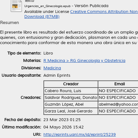
Texto
- Versión Publicada
Urgencias_en_Ginecologia.epub
Available under License
Creative Commons Attribution Non
Download (87MB)
Resumen
El presente libro es resultado del esfuerzo coordinado de un amplio 
quienes, con entusiasmo y gran dedicación, plasmaron en cada uno de
conocimiento para conformar de esta manera una obra única en su t
Tipo de elemento:
Libro
Materias:
R Medicina > RG Ginecología y Obstetricia
Divisiones:
Medicina
Usuario depositante:
Admin Eprints
Creador
Email
Cabero Roura, Luis
NO ESPECIFICADO
Creadores:
Saldívar Rodríguez, Donato
NO ESPECIFICADO
Guzmán López, Abel
abelmed@yahoo.co
Garza Leal, José Gerardo
NO ESPECIFICADO
Fecha del depósito:
23 Mar 2023 01:25
Última modificación:
04 Mayo 2026 15:42
URI:
http://eprints.uanl.mx/id/eprint/25239