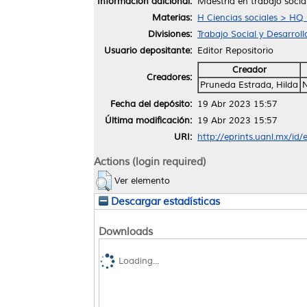
Información adicional:
Maestría en trabajo socia
Materias:
H Ciencias sociales > HQ
Divisiones:
Trabajo Social y Desarro
Usuario depositante:
Editor Repositorio
Creador
Creadores:
Pruneda Estrada, Hilda
Fecha del depósito:
19 Abr 2023 15:57
Última modificación:
19 Abr 2023 15:57
URI:
http://eprints.uanl.mx/id
Actions (login required)
Ver elemento
Descargar estadísticas
Downloads
Loading...