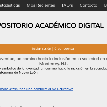
stadísticas
Más Recientes
FAQ's
Contacto
B
POSITORIO ACADÉMICO DIGITAL
Iniciar sesión
Crear cuenta
juventud, un camino hacia la inclusión en la sociedad en
Monterrey. N.L.
o simbólico de la juventud, un camino hacia la inclusión en la socied
Autónoma de Nuevo León.
mons Attribution Non-commercial No Derivatives
.