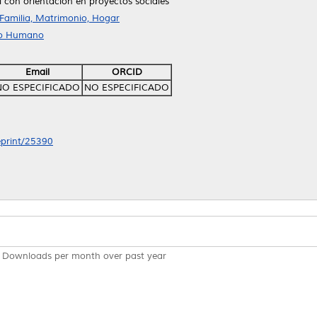
l con orientación en proyectos sociales
 Familia, Matrimonio, Hogar
llo Humano
Email
ORCID
NO ESPECIFICADO
NO ESPECIFICADO
/eprint/25390
Downloads per month over past year