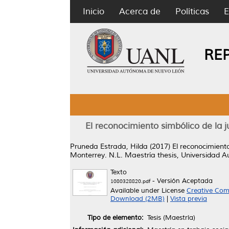
Inicio
Acerca de
Políticas
E
RE
El reconocimiento simbólico de la 
Pruneda Estrada, Hilda
(2017)
El reconocimient
Monterrey. N.L.
Maestría thesis, Universidad 
Texto
- Versión Aceptada
1080328820.pdf
Available under License
Creative Com
Download (2MB)
|
Vista previa
Tipo de elemento:
Tesis (Maestría)