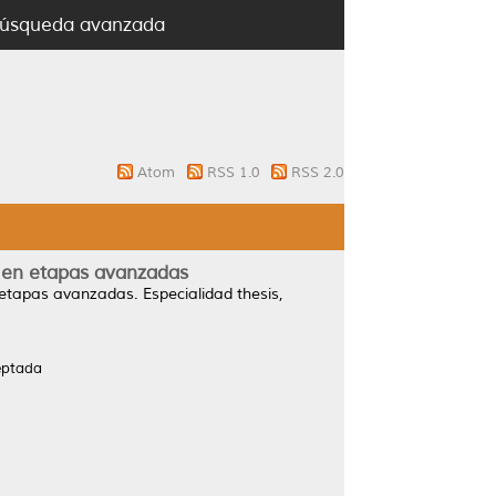
úsqueda avanzada
Atom
RSS 1.0
RSS 2.0
a en etapas avanzadas
n etapas avanzadas.
Especialidad thesis,
eptada