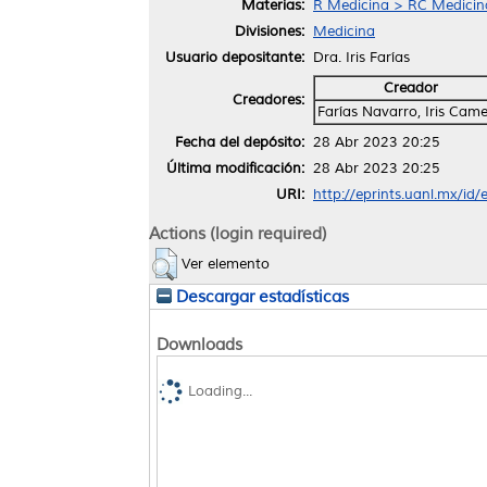
Materias:
R Medicina > RC Medicina 
Divisiones:
Medicina
Usuario depositante:
Dra. Iris Farías
Creador
Creadores:
Farías Navarro, Iris Came
Fecha del depósito:
28 Abr 2023 20:25
Última modificación:
28 Abr 2023 20:25
URI:
http://eprints.uanl.mx/id
Actions (login required)
Ver elemento
Descargar estadísticas
Downloads
Loading...