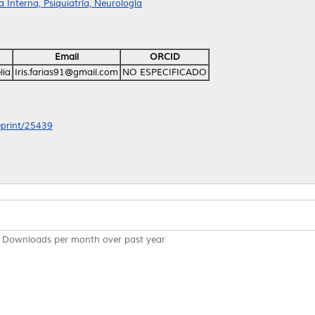
Interna, Psiquiatría, Neurología
Email
ORCID
lia
Iris.farias91@gmail.com
NO ESPECIFICADO
/eprint/25439
Downloads per month over past year