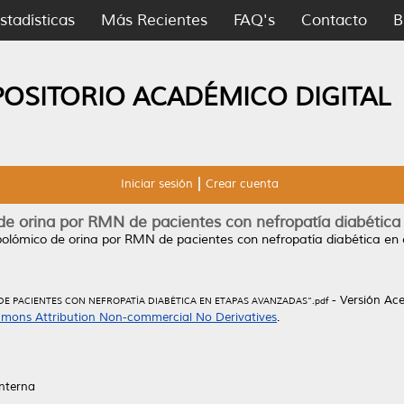
stadísticas
Más Recientes
FAQ's
Contacto
B
POSITORIO ACADÉMICO DIGITAL
Iniciar sesión
Crear cuenta
de orina por RMN de pacientes con nefropatía diabétic
bolómico de orina por RMN de pacientes con nefropatía diabética e
- Versión Ac
E PACIENTES CON NEFROPATÍA DIABÉTICA EN ETAPAS AVANZADAS”.pdf
mons Attribution Non-commercial No Derivatives
.
interna