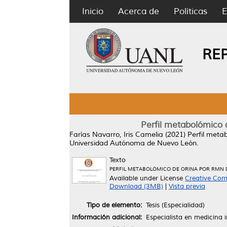
Inicio
Acerca de
Políticas
E
RE
Perfil metabolómico 
Farías Navarro, Iris Camelia
(2021)
Perfil meta
Universidad Autónoma de Nuevo León.
Texto
PERFIL METABOLÓMICO DE ORINA POR RMN D
Available under License
Creative Com
Download (3MB)
|
Vista previa
Tipo de elemento:
Tesis (Especialidad)
Información adicional:
Especialista en medicina 