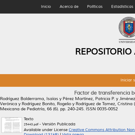
Inicio
Acerca de
Políticas
Estadísticas
REPOSITORIO
Iniciar 
Factor de transferencia 
Rodríguez Balderrama, Isaías
y
Pérez Martínez, Patricia P.
y
Jiménez
Verónica
y
Rodríguez Bonito, Rogelio
y
Rodríguez de Tamez, Cristina
(
Mexicana de Pediatría, 66 (6). pp. 240-245. ISSN 0035-0052
Texto
- Versión Publicada
25443.pdf
Available under License
Creative Commons Attribution Non
Download (131kB)
|
Vista previa