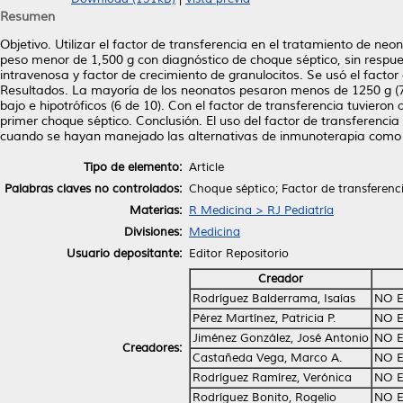
Resumen
Objetivo. Utilizar el factor de transferencia en el tratamiento de n
peso menor de 1,500 g con diagnóstico de choque séptico, sin respue
intravenosa y factor de crecimiento de granulocitos. Se usó el factor 
Resultados. La mayoría de los neonatos pesaron menos de 1250 g (
bajo e hipotróficos (6 de 10). Con el factor de transferencia tuvieron
primer choque séptico. Conclusión. El uso del factor de transferenci
cuando se hayan manejado las alternativas de inmunoterapia como la
Tipo de elemento:
Article
Palabras claves no controlados:
Choque séptico; Factor de transferenc
Materias:
R Medicina > RJ Pediatría
Divisiones:
Medicina
Usuario depositante:
Editor Repositorio
Creador
Rodríguez Balderrama, Isaías
NO E
Pérez Martínez, Patricia P.
NO E
Jiménez González, José Antonio
NO E
Creadores:
Castañeda Vega, Marco A.
NO E
Rodríguez Ramírez, Verónica
NO E
Rodríguez Bonito, Rogelio
NO E