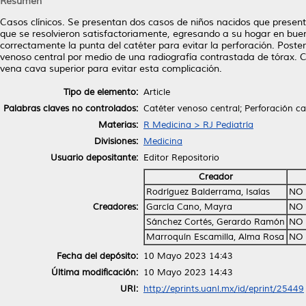
Resumen
Casos clínicos. Se presentan dos casos de niños nacidos que present
que se resolvieron satisfactoriamente, egresando a su hogar en buen
correctamente la punta del catéter para evitar la perforación. Poster
venoso central por medio de una radiografía contrastada de tórax. C
vena cava superior para evitar esta complicación.
Tipo de elemento:
Article
Palabras claves no controlados:
Catéter venoso central; Perforación c
Materias:
R Medicina > RJ Pediatría
Divisiones:
Medicina
Usuario depositante:
Editor Repositorio
Creador
Rodríguez Balderrama, Isaías
NO 
Creadores:
García Cano, Mayra
NO 
Sánchez Cortés, Gerardo Ramón
NO 
Marroquín Escamilla, Alma Rosa
NO 
Fecha del depósito:
10 Mayo 2023 14:43
Última modificación:
10 Mayo 2023 14:43
URI:
http://eprints.uanl.mx/id/eprint/25449