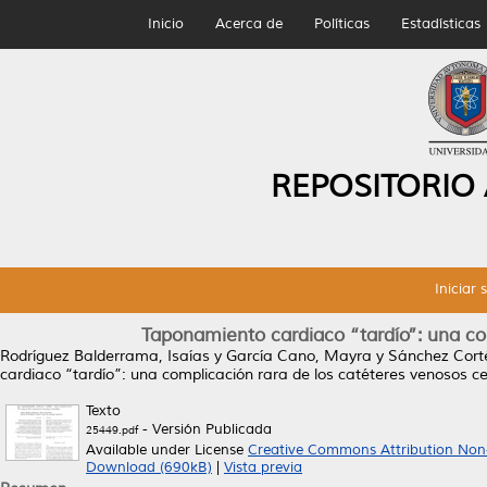
Inicio
Acerca de
Políticas
Estadísticas
REPOSITORIO
Iniciar 
Taponamiento cardiaco “tardío”: una co
Rodríguez Balderrama, Isaías
y
García Cano, Mayra
y
Sánchez Cort
cardiaco “tardío”: una complicación rara de los catéteres venosos ce
Texto
- Versión Publicada
25449.pdf
Available under License
Creative Commons Attribution Non
Download (690kB)
|
Vista previa