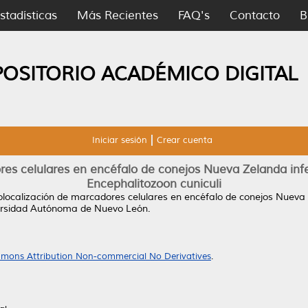
stadísticas
Más Recientes
FAQ's
Contacto
B
POSITORIO ACADÉMICO DIGITAL
Iniciar sesión
Crear cuenta
res celulares en encéfalo de conejos Nueva Zelanda in
Encephalitozoon cuniculi
localización de marcadores celulares en encéfalo de conejos Nueva
ersidad Autónoma de Nuevo León.
mons Attribution Non-commercial No Derivatives
.