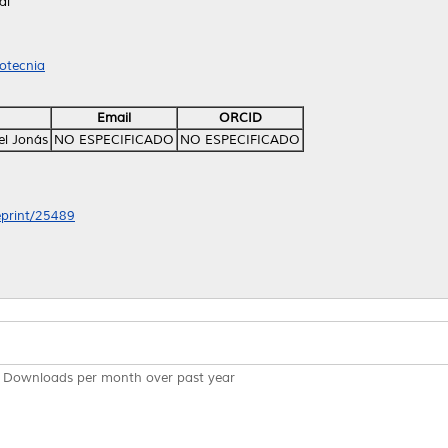
al
ootecnia
Email
ORCID
el Jonás
NO ESPECIFICADO
NO ESPECIFICADO
/eprint/25489
Downloads per month over past year