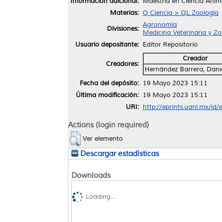
Información adicional:
Maestría en Ciencia Anim
Materias:
Q Ciencia > QL Zoología
Agronomía
Divisiones:
Medicina Veterinaria y Z
Usuario depositante:
Editor Repositorio
Creador
Creadores:
Hernández Barrera, Dani
Fecha del depósito:
19 Mayo 2023 15:11
Última modificación:
19 Mayo 2023 15:11
URI:
http://eprints.uanl.mx/id
Actions (login required)
Ver elemento
Descargar estadísticas
Downloads
Loading...