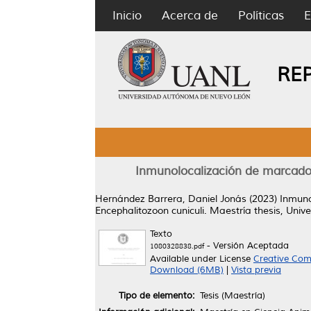
Inicio
Acerca de
Políticas
E
RE
Inmunolocalización de marcado
Hernández Barrera, Daniel Jonás
(2023)
Inmuno
Encephalitozoon cuniculi.
Maestría thesis, Univ
Texto
- Versión Aceptada
1080328838.pdf
Available under License
Creative Com
Download (6MB)
|
Vista previa
Tipo de elemento:
Tesis (Maestría)