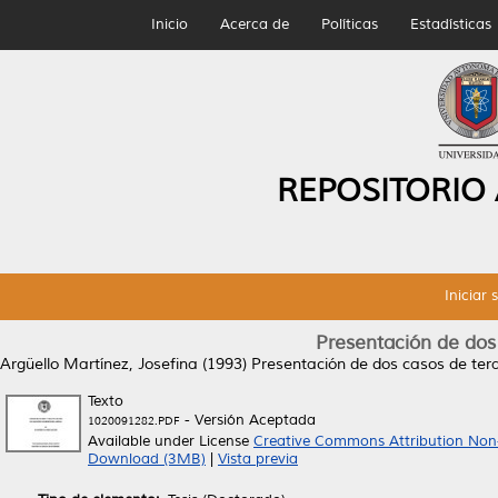
Inicio
Acerca de
Políticas
Estadísticas
REPOSITORIO
Iniciar 
Presentación de dos
Argüello Martínez, Josefina
(1993)
Presentación de dos casos de te
Texto
- Versión Aceptada
1020091282.PDF
Available under License
Creative Commons Attribution Non
Download (3MB)
|
Vista previa