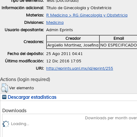
Tipo de elemento:
Tesis (Doctorado)
Información adicional:
Título de Ginecología y Obstetricia
Materias:
R Medicina > RG Ginecología y Obstetricia
Divisiones:
Medicina
Usuario depositante:
Admin Eprints
Creador
Email
Creadores:
Argüello Martínez, Josefina
NO ESPECIFICADO
Fecha del depósito:
25 Ago 2011 04:41
Última modificación:
12 Dic 2016 17:05
URI:
http://eprints.uanl.mx/id/eprint/255
Actions (login required)
Ver elemento
Descargar estadísticas
Downloads
Downloads per month over
Loading...