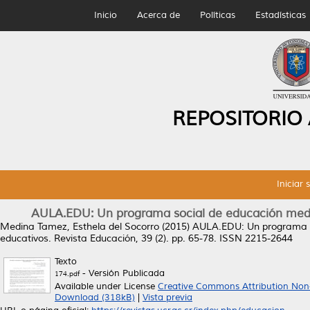
Inicio
Acerca de
Políticas
Estadísticas
REPOSITORIO
Iniciar 
AULA.EDU: Un programa social de educación media 
Medina Tamez, Esthela del Socorro
(2015)
AULA.EDU: Un programa so
educativos.
Revista Educación, 39 (2). pp. 65-78. ISSN 2215-2644
Texto
- Versión Publicada
174.pdf
Available under License
Creative Commons Attribution Non
Download (318kB)
|
Vista previa