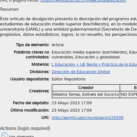
URL o página oficial:
https://revistas.ucr.ac.cr/index.php/educacion
Resumen
Este artículo de divulgación presenta la descripción del programa e
estudiantes de educación media superior (bachillerato), en la modali
universitaria (UANL) y una entidad gubernamental (Secretaría de Desa
propósitos, datos estadísticos, logros, lo no resuelto, las perspectiv
Tipo de elemento:
Article
Palabras claves no
Educación media superior (bachillerato), Edu
controlados:
vulnerables, Educación y globalidad.
Materias:
L Educación > LB Teoría y Práctica de la Ed
Divisiones:
Dirección de Educación Digital
Usuario depositante:
Editor Repositorio
Creador
E
Creadores:
Medina Tamez, Esthela del Socorro
NO ESP
Fecha del depósito:
23 Mayo 2023 17:09
Última modificación:
23 Mayo 2023 17:09
URI:
http://eprints.uanl.mx/id/eprint/25500
Actions (login required)