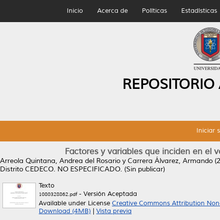
Inicio
Acerca de
Políticas
Estadísticas
REPOSITORIO
Iniciar 
Factores y variables que inciden en el v
Arreola Quintana, Andrea del Rosario
y
Carrera Álvarez, Armando
(
Distrito CEDECO.
NO ESPECIFICADO. (Sin publicar)
Texto
- Versión Aceptada
1080328862.pdf
Available under License
Creative Commons Attribution Non
Download (4MB)
|
Vista previa