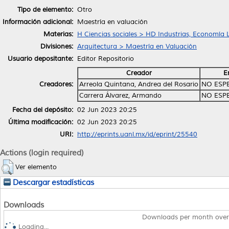
Tipo de elemento:
Otro
Información adicional:
Maestría en valuación
Materias:
H Ciencias sociales > HD Industrias, Economía 
Divisiones:
Arquitectura > Maestría en Valuación
Usuario depositante:
Editor Repositorio
Creador
E
Creadores:
Arreola Quintana, Andrea del Rosario
NO ESP
Carrera Álvarez, Armando
NO ESP
Fecha del depósito:
02 Jun 2023 20:25
Última modificación:
02 Jun 2023 20:25
URI:
http://eprints.uanl.mx/id/eprint/25540
Actions (login required)
Ver elemento
Descargar estadísticas
Downloads
Downloads per month over
Loading...