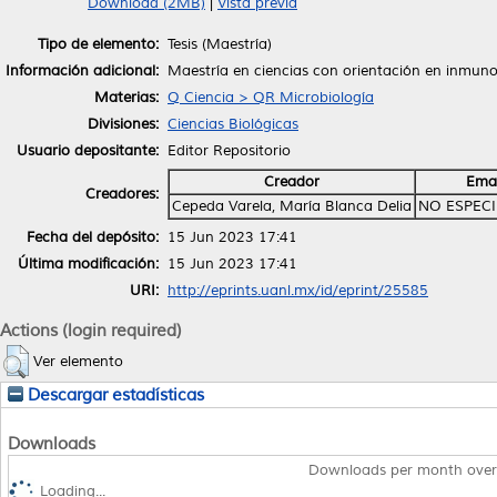
Download (2MB)
|
Vista previa
Tipo de elemento:
Tesis (Maestría)
Información adicional:
Maestría en ciencias con orientación en inmuno
Materias:
Q Ciencia > QR Microbiología
Divisiones:
Ciencias Biológicas
Usuario depositante:
Editor Repositorio
Creador
Emai
Creadores:
Cepeda Varela, María Blanca Delia
NO ESPEC
Fecha del depósito:
15 Jun 2023 17:41
Última modificación:
15 Jun 2023 17:41
URI:
http://eprints.uanl.mx/id/eprint/25585
Actions (login required)
Ver elemento
Descargar estadísticas
Downloads
Downloads per month over
Loading...