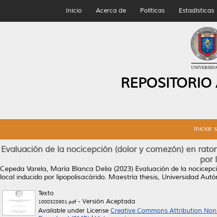
Inicio
Acerca de
Políticas
Estadísticas
REPOSITORIO
Iniciar 
Evaluación de la nocicepción (dolor y comezón) en rat
por 
Cepeda Varela, María Blanca Delia
(2023)
Evaluación de la nocicep
local inducido por lipopolisacárido.
Maestría thesis, Universidad Aut
Texto
- Versión Aceptada
1080328901.pdf
Available under License
Creative Commons Attribution Non